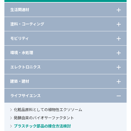
生活関連材
洗浄助剤の種類と選び方
塗料・コーティング
PMMAの耐熱性を向上させるモノマー
防錆塗料用途エマルション
モビリティ
分散能と可溶化能を持つ高相溶性多機能ポリマー
高屈折率の有機系微粒子
水系増粘剤としてのポリアクリル酸の検討
車載用樹脂の耐熱性向上
環境・水処理
繊維の劣化・変色対策
高吸水性樹脂（SAP）の使用例5選
異種材料接着剤の性能向上
水系コーティング剤の性能向上
洗浄力と環境負荷低減を両立させるキレート剤
次世代型キレート剤を活用した洗剤の処方設計
エレクトロニクス
水性インキの性能向上
ジェルシートの粘着性調整
洗浄助剤の種類と選び方
トナー用バインダー樹脂
樹脂への親水性付与
車載ディスプレイの反射防止
建築・建材
プラントでの排水処理方法探索
高性能樹脂による振動対策
芳香剤や防虫剤の効果向上と製品のコンパクト化
ディスプレイの低消費電力化に貢献する高屈折率材料
カーボンニュートラルを目指した粘着剤のバイオマス度向上
水性インキのVOC対策
モルタル混和用途のエマルション
ライフサイエンス
合成界面活性剤の低減と洗浄剤の濃縮化
低粘度で密着性に優れる環化重合性モノマー
洗浄剤の環境対応
機能材の水中含有安定性
コンクリート下地用プライマーに適したアクリルエマルション
有機系高屈折率微粒子の光拡散用途での活用
排ガス処理装置の触媒
化粧品原料としての植物性エクソソーム
プラスチック素材の表面粗化加工
高吸水性樹脂（SAP）の使用例5選
低温硬化プロセス対応の樹脂
脱硝装置の丁寧な設計とアフターサービス
発酵由来のバイオサーファクタント
基材表面への親水性付与
地中に埋設した鋼材の安全・低コストな撤去
洗浄剤中の金属イオン安定化検討
プラスチック部品の接合方法検討
高耐熱性と高靭性の両立
アンチブロッキング剤の基礎と選定のガイドライン