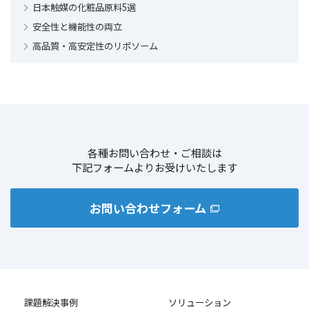
日本触媒の化粧品原料5選
樹脂の粘度調整
基板材料との密着性
安全性と機能性の両立
水性顔料インクの安定性向上
カーボン系導電性材料の分散性の向上
高品質・高安定性のリポソーム
UV硬化性の向上
光学フィルムの輝度向上
水系接着剤の密着性向上
フィルムのアンチブロッキング性と平滑性
水性インキの密着性向上
各種お問い合わせ・ご相談は
下記フォームよりお受けいたします
お問い合わせフォーム
課題解決事例
ソリューション